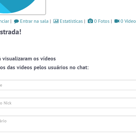
moro
as a
#LoveHits
5 pessoas
#RadioModao
5 pessoas
ciar
|
Entrar na sala
|
Estatísticas
|
0 Fotos
|
0 Vídeo
og
strada!
#Brazink
5 pessoas
Ver todas as salas
Este
one,
 visualizaram os vídeos
ação
s das videos pelos usuários no chat:
🎁 Promoção
🛍 Crie seu Chat e Rádio 📻
ate-
com Site e Chat Bot 🤖 de Pedidos
.
o as
r em
rmos
liza
papo
 que
alas
s ou
Prot
endo
webca
e pri
English
Português
Español
© 2018 Brazink
oais
conve