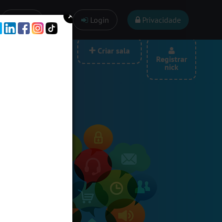
Ajuda
Login
Privacidade
las por categoria
Criar sala
Registrar
nick