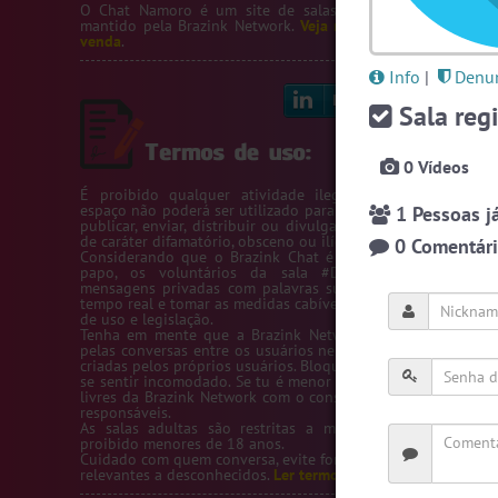
O Chat Namoro é um site de salas de bate-papo de na
mantido pela
Brazink Network
.
Veja nossos servidores
e
sal
venda
.
Info
|
Denun
Linkedin
Bl
Sala regi
0 Vídeos
É proibido qualquer atividade ilegal na Rede Brazink. 
espaço não poderá ser utilizado para passar número de telef
1 Pessoas já
publicar, enviar, distribuir ou divulgar conteúdos ou inform
de caráter difamatório, obsceno ou ilícito.
0 Comentário
Considerando que o Brazink Chat é um site de salas de b
papo, os voluntários da sala #Denuncias têm acess
mensagens privadas com palavras suspeitas para averigua
tempo real e tomar as medidas cabíveis de acordo com os te
de uso e legislação.
Tenha em mente que a Brazink Network não se responsabi
pelas conversas entre os usuários nem pelas salas de bate-
criadas pelos próprios usuários. Bloqueie um usuário sempre
se sentir incomodado. Se tu é menor de idade, só utilize as s
livres da Brazink Network com o consentimento de seus pai
responsáveis.
As salas adultas são restritas a maiores de 18 anos, s
proibido menores de 18 anos.
Cuidado com quem conversa, evite fornecer informações pess
relevantes a desconhecidos.
Ler termos de uso completo.