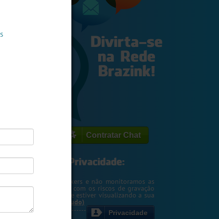
s
Contratar Chat
egemos o seu IP de hackers e não monitoramos as
m. Entretanto, cuidado com os riscos de gravação
ntscreen pela pessoa que estiver visualizando a sua
rsa ou webcam....
(Ler tudo)
Privacidade