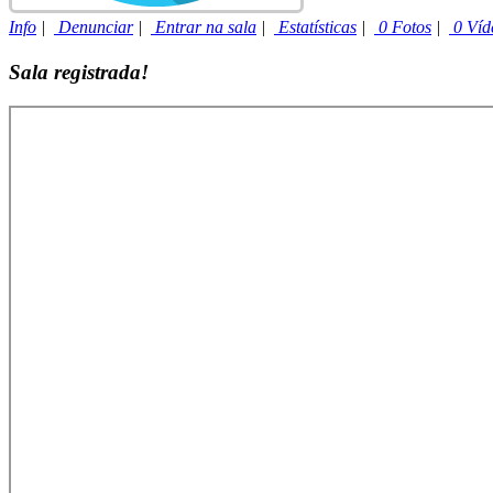
Info
|
Denunciar
|
Entrar na sala
|
Estatísticas
|
0 Fotos
|
0 Víd
Sala registrada!