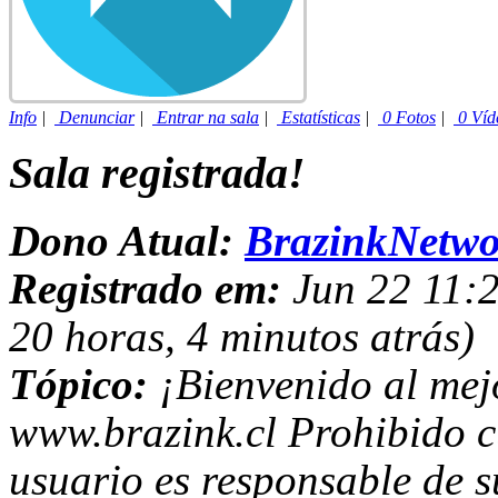
Info
|
Denunciar
|
Entrar na sala
|
Estatísticas
|
0 Fotos
|
0 Víd
Sala registrada!
Dono Atual:
BrazinkNetwo
Registrado em:
Jun 22 11:2
20 horas, 4 minutos atrás)
Tópico:
¡Bienvenido al mejo
www.brazink.cl Prohibido c
usuario es responsable de s