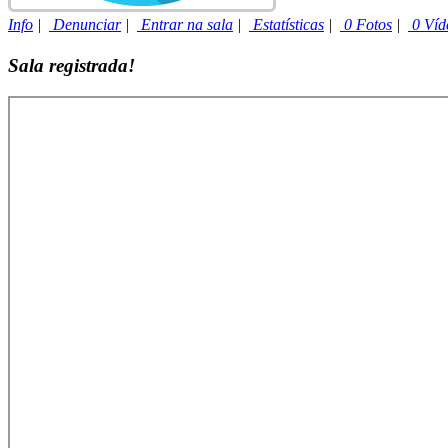
Info
|
Denunciar
|
Entrar na sala
|
Estatísticas
|
0 Fotos
|
0 Víd
Sala registrada!