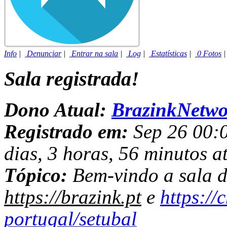
Info
|
Denunciar
|
Entrar na sala
|
Log
|
Estatísticas
|
0 Fotos
Sala registrada!
Dono Atual:
BrazinkNetwo
Registrado em:
Sep 26 00:0
dias, 3 horas, 56 minutos a
Tópico:
Bem-vindo a sala de
https://brazink.pt
e
https://
portugal/setubal