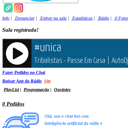
Info
|
Denunciar
|
Entrar na sala
|
Estatísticas
|
Rádio
|
0 Foto
Sala registrada!
Fazer Pedidos no Chat
Baixar App da Rádio
Site
PlayList
|
Programação
|
Ouvintes
0 Pedidos
Olá, sou o chat bot com
inteligência artificial da rádio e