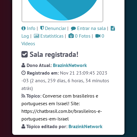
#LoveHits
4 pessoas
#ParaisoTropical
4 pessoas
#RadioModao
4 pessoas
Info
|
Denunciar
|
Entrar na sala
|
Log
|
Estatísticas
|
0 Fotos
|
0
Ver todas as salas
Vídeos
Sala registrada!
🎁 Promoção
🛍 Crie seu Chat e Rádio 📻
Dono Atual:
BrazinkNetwork
com Site e Chat Bot 🤖 de Pedidos
.
Registrado em:
Nov 21 23:09:45 2023
-03 (2 anos, 259 dias, 6 horas, 34 minutos
atrás)
Tópico:
Converse com brasileiros e
portugueses em Israel! Site:
https://chatbrasil.com.br/brasileiros-e-
portugueses-em-israel
English
Português
Español
© 2018 Brazink
Tópico editado por:
BrazinkNetwork